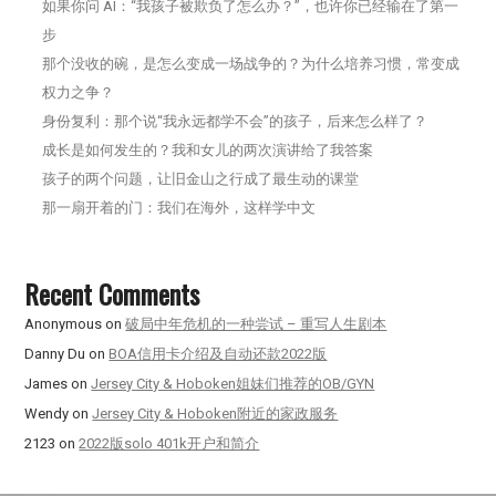
如果你问 AI：“我孩子被欺负了怎么办？”，也许你已经输在了第一
步
那个没收的碗，是怎么变成一场战争的？为什么培养习惯，常变成
权力之争？
身份复利：那个说“我永远都学不会”的孩子，后来怎么样了？
成长是如何发生的？我和女儿的两次演讲给了我答案
孩子的两个问题，让旧金山之行成了最生动的课堂
那一扇开着的门：我们在海外，这样学中文
Recent Comments
Anonymous
on
破局中年危机的一种尝试 – 重写人生剧本
Danny Du
on
BOA信用卡介绍及自动还款2022版
James
on
Jersey City & Hoboken姐妹们推荐的OB/GYN
Wendy
on
Jersey City & Hoboken附近的家政服务
2123
on
2022版solo 401k开户和简介