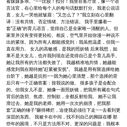
看妹妹多乖。”——比较！扣分！我坐在客厅里，像一个语
言法官，在心里给每个人的每句话默默打分。我老公说话
直，女儿一哭他就皱眉：“又怎么了？”我立刻在心里翻
译：没有共情、否定情绪、方法错误。 我手里攥着一
套“正确”的育儿语言，觉得自己是全家唯一清醒的人。但
家里并没有变得更轻松。相反，空气里开始弥漫一种说不
出的紧张。因为所有人都能感觉到：我虽然温柔，但我一
直在用力。 女儿的高敏感，是我的照妖镜 后来我想，如
果不是大女儿，也许我到现在还觉得自己是个育儿高手。
她让我所有的方法都失效了。 我越精准地共情，她越能
感觉到我在期待她“赶紧被安抚”。 我越是用有限选择给她
台阶下，她越是抗拒——因为她心里清楚，那个选择的背
后只有一个正确答案：按我说的做。 很多孩子是会配合
的。但我女儿不是。她像一面照妖镜，把我所有藏在句式
背后的急切、焦虑、控制欲，全都反射给我。 她不让我
滑过去。她是我的老师。她用一次次的崩溃，把我那
套“正确的锤子”砸得稀烂，迫使我必须往下走——去看到更
深层的东西。 我被卡在中间，找不到自己的脚踩在哪 那
些年的困境，不只是方法用不对。更深的问题是：我根本