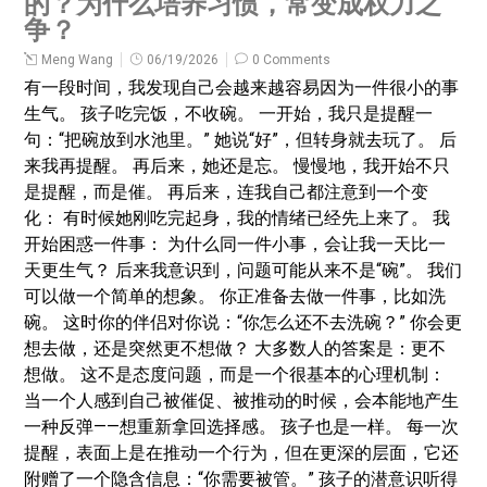
的？为什么培养习惯，常变成权力之
争？
Meng Wang
06/19/2026
0 Comments
有一段时间，我发现自己会越来越容易因为一件很小的事
生气。 孩子吃完饭，不收碗。 一开始，我只是提醒一
句：“把碗放到水池里。” 她说“好”，但转身就去玩了。 后
来我再提醒。 再后来，她还是忘。 慢慢地，我开始不只
是提醒，而是催。 再后来，连我自己都注意到一个变
化： 有时候她刚吃完起身，我的情绪已经先上来了。 我
开始困惑一件事： 为什么同一件小事，会让我一天比一
天更生气？ 后来我意识到，问题可能从来不是“碗”。 我们
可以做一个简单的想象。 你正准备去做一件事，比如洗
碗。 这时你的伴侣对你说：“你怎么还不去洗碗？” 你会更
想去做，还是突然更不想做？ 大多数人的答案是：更不
想做。 这不是态度问题，而是一个很基本的心理机制：
当一个人感到自己被催促、被推动的时候，会本能地产生
一种反弹——想重新拿回选择感。 孩子也是一样。 每一次
提醒，表面上是在推动一个行为，但在更深的层面，它还
附赠了一个隐含信息：“你需要被管。” 孩子的潜意识听得