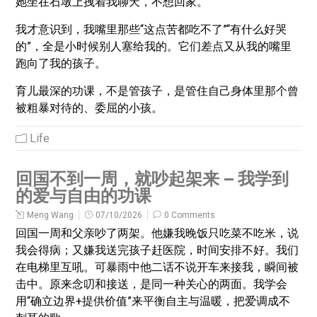
她坐在石墩上拽着我聊天，不想回家。
我才意识到，我嘴里那些“这点苦都吃不了”“有什么好哭
的”，全是小时候别人塞给我的。它们差点又从我的嘴里
跑向了我的孩子。
育儿最深的功课，不是管孩子，是管住自己身体里那个曾
被粗暴对待的、委屈的小孩。
Life
回国不到一周，就吵起架来 – 我学到
的爱与自由的功课
Meng Wang
07/10/2026
0 Comments
回国一周和父亲吵了两架。他嫌我晚饭只吃菜不吃米，说
我会得病；又嫌我送完孩子赶医院，时间安排不好。我们
在电梯里互吼。可暴雨中他二话不说开车来接我，瞬间被
击中。原来念叨和接送，是同一种关心的两面。我学会
用“确立边界+提供价值”来平衡自主与温暖，把爱调成不