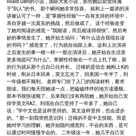
Roald Dahl的小说，国际大奖小说，那些她以前觉得属
于“别人”的书。 那个瞬间她非常惊喜。 就和上一篇讲的演
讲被认可了一样，是“掌握性经验”——在有支持的环境中，
亲自穿越一次真实的挑战，然后做成了。 这个经验改变
了她对阅读的感觉 – “我能读，而且能读得很快”。然后奇
妙的事情发生了。她开始主动问：“有什么适合我现在读
的书吗？” 感觉变了，行为就自动跟上来。这和上次演讲
之后发生的事一模一样——那次演讲后，她开始在生活里
更多地提问“为什么”。掌握性经验在一个点上扎了根，新
的行为就从那个点自己往外长。 迁移的是信念 她刚上K的
时候，刚从日本回来，英文忘光了。回美国一年半了，到
一年级都不顺利。 老师专门给了入门的阅读材料，要求
朗读。我们每天陪她读一点，把磕磕绊绊的地方读通顺。
那本书很快读顺了。后来我们没有再陪她，她开始自己安
排学英文RAZ。到现在自己坚持了一年多了，她自己
说：“学中文也是这样坚持的。英文这样坚持，也会进步
的。” 那一刻我突然意识到：迁移的不是中文技能。而是
她对学习的理解。她开始隐约感觉到，不会的东西，是可
以通过时间慢慢学会的。 二年级这一年，她几乎自己安