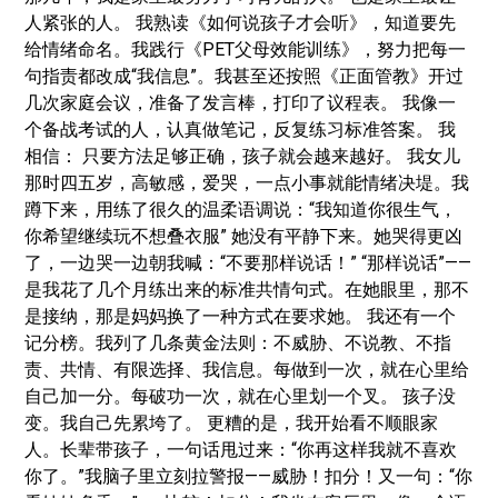
人紧张的人。 我熟读《如何说孩子才会听》，知道要先
给情绪命名。我践行《PET父母效能训练》，努力把每一
句指责都改成“我信息”。我甚至还按照《正面管教》开过
几次家庭会议，准备了发言棒，打印了议程表。 我像一
个备战考试的人，认真做笔记，反复练习标准答案。 我
相信： 只要方法足够正确，孩子就会越来越好。 我女儿
那时四五岁，高敏感，爱哭，一点小事就能情绪决堤。我
蹲下来，用练了很久的温柔语调说：“我知道你很生气，
你希望继续玩不想叠衣服” 她没有平静下来。她哭得更凶
了，一边哭一边朝我喊：“不要那样说话！” “那样说话”——
是我花了几个月练出来的标准共情句式。在她眼里，那不
是接纳，那是妈妈换了一种方式在要求她。 我还有一个
记分榜。我列了几条黄金法则：不威胁、不说教、不指
责、共情、有限选择、我信息。每做到一次，就在心里给
自己加一分。每破功一次，就在心里划一个叉。 孩子没
变。我自己先累垮了。 更糟的是，我开始看不顺眼家
人。长辈带孩子，一句话甩过来：“你再这样我就不喜欢
你了。”我脑子里立刻拉警报——威胁！扣分！又一句：“你