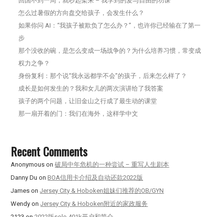
回国不到一周，就吵起架来 – 我学到的爱与自由的功课
怎么过暑假的方向盘交给孩子，会发生什么？
如果你问 AI：“我孩子被欺负了怎么办？”，也许你已经输在了第一
步
那个没收的碗，是怎么变成一场战争的？为什么培养习惯，常变成
权力之争？
身份复利：那个说“我永远都学不会”的孩子，后来怎么样了？
成长是如何发生的？我和女儿的两次演讲给了我答案
孩子的两个问题，让旧金山之行成了最生动的课堂
那一扇开着的门：我们在海外，这样学中文
Recent Comments
Anonymous
on
破局中年危机的一种尝试 – 重写人生剧本
Danny Du
on
BOA信用卡介绍及自动还款2022版
James
on
Jersey City & Hoboken姐妹们推荐的OB/GYN
Wendy
on
Jersey City & Hoboken附近的家政服务
2123
on
2022版solo 401k开户和简介