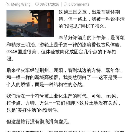
Meng Wang
08/01/2026
0 Comments
这趟三国之旅，出发前满怀期
待。但一路上，我被一种说不清
的“没意思”困扰了很久。
奉节好评酒店的下午茶，是可颂
和精致三明治。游轮上是千篇一律的漆扇香包古风体验。
G348国道很美，但体验被简化成固定几个点的下车拍
照。
后来坐火车经过荆州、襄阳，看到城边的方特、嘉年华，
和一模一样的新城高楼群。我突然明白了——这不是我一
个人的矫情，而是一种结构性的必然。
我们活在一个符号被工业化生产的时代。可颂、ins风、
打卡点、方特、万达——它们和脚下这片土地没有关系，
只是“美好生活”的预制件。
但这趟旅行没有彻底滑向虚无。