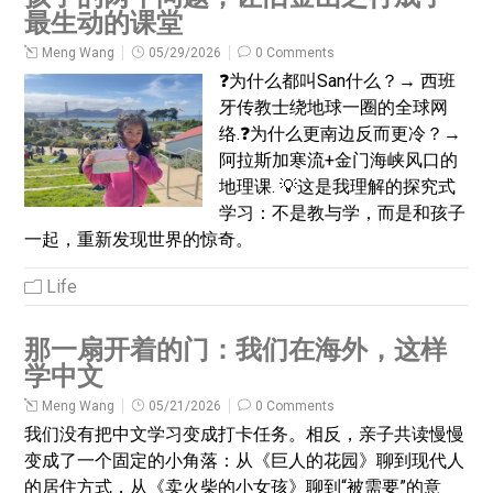
最生动的课堂
Meng Wang
05/29/2026
0 Comments
❓为什么都叫San什么？→ 西班
牙传教士绕地球一圈的全球网
络.❓为什么更南边反而更冷？→
阿拉斯加寒流+金门海峡风口的
地理课. 💡这是我理解的探究式
学习：不是教与学，而是和孩子
一起，重新发现世界的惊奇。
Life
那一扇开着的门：我们在海外，这样
学中文
Meng Wang
05/21/2026
0 Comments
我们没有把中文学习变成打卡任务。相反，亲子共读慢慢
变成了一个固定的小角落：从《巨人的花园》聊到现代人
的居住方式，从《卖火柴的小女孩》聊到“被需要”的意