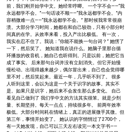
前，我们刚开始学中文。她经常哼唧。 一个字不会——“我
永远都学不会。”一句话读不顺——“我永远都学不会。”内
容稍微难一点——“我永远都学不会。” 那时候我常常很崩
溃。大部分学习时间，她都在和自己较劲，只有小部分时
间真的在学。从效率来看，投入产出比极低。 有一次，
我实在忍不住了。我说：“你能不能换一句台词？” 她愣了
一下，然后笑了。 她知道我在说什么。她脑子里那台循
环播放的收音机，她自己也听得到。只是以前，她把它当
成了事实。 后来那句台词并没有立刻消失。但它开始慢
慢松动。出现得越来越少，偶尔冒出来，自己也会觉得哪
里不对，然后笑起来。最近一年，几乎听不到了。 很多
人听到这里，会以为这是一个关于识字的故事。其实不
是。如果只是识字，她后来不会发生那么多变化。 自己
看见自己做到了 我们学中文的方法其实很笨。就是少剂
量、长期坚持。每天一点点，持续很多年。 前两年效率
极低。大部分时间耗在情绪上，真正的进展微乎其微。但
第三年，事情开始变了。 她认识的字悄悄过了2700个，
有一天她发现，自己可以三天左右读完一本文字书——