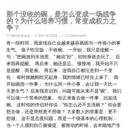
那个没收的碗，是怎么变成一场战争
的？为什么培养习惯，常变成权力之
争？
Meng Wang
06/19/2026
0 Comments
有一段时间，我发现自己会越来越容易因为一件很小的事
生气。 孩子吃完饭，不收碗。 一开始，我只是提醒一
句：“把碗放到水池里。” 她说“好”，但转身就去玩了。 后
来我再提醒。 再后来，她还是忘。 慢慢地，我开始不只
是提醒，而是催。 再后来，连我自己都注意到一个变
化： 有时候她刚吃完起身，我的情绪已经先上来了。 我
开始困惑一件事： 为什么同一件小事，会让我一天比一
天更生气？ 后来我意识到，问题可能从来不是“碗”。 我们
可以做一个简单的想象。 你正准备去做一件事，比如洗
碗。 这时你的伴侣对你说：“你怎么还不去洗碗？” 你会更
想去做，还是突然更不想做？ 大多数人的答案是：更不
想做。 这不是态度问题，而是一个很基本的心理机制：
当一个人感到自己被催促、被推动的时候，会本能地产生