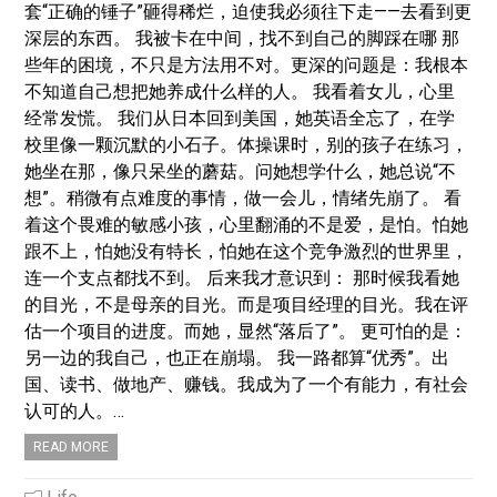
套“正确的锤子”砸得稀烂，迫使我必须往下走——去看到更
深层的东西。 我被卡在中间，找不到自己的脚踩在哪 那
些年的困境，不只是方法用不对。更深的问题是：我根本
不知道自己想把她养成什么样的人。 我看着女儿，心里
经常发慌。 我们从日本回到美国，她英语全忘了，在学
校里像一颗沉默的小石子。体操课时，别的孩子在练习，
她坐在那，像只呆坐的蘑菇。问她想学什么，她总说“不
想”。稍微有点难度的事情，做一会儿，情绪先崩了。 看
着这个畏难的敏感小孩，心里翻涌的不是爱，是怕。怕她
跟不上，怕她没有特长，怕她在这个竞争激烈的世界里，
连一个支点都找不到。 后来我才意识到： 那时候我看她
的目光，不是母亲的目光。而是项目经理的目光。我在评
估一个项目的进度。而她，显然“落后了”。 更可怕的是：
另一边的我自己，也正在崩塌。 我一路都算“优秀”。出
国、读书、做地产、赚钱。我成为了一个有能力，有社会
认可的人。…
READ MORE