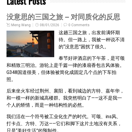
Latest Posts
没意思的三国之旅 – 对同质化的反思
Meng Wang
08/01/2026
0 Comments
这趟三国之旅，出发前满怀期
待。但一路上，我被一种说不清
的“没意思”困扰了很久。
奉节好评酒店的下午茶，是可颂
和精致三明治。游轮上是千篇一律的漆扇香包古风体验。
G348国道很美，但体验被简化成固定几个点的下车拍
照。
后来坐火车经过荆州、襄阳，看到城边的方特、嘉年华，
和一模一样的新城高楼群。我突然明白了——这不是我一
个人的矫情，而是一种结构性的必然。
我们活在一个符号被工业化生产的时代。可颂、ins风、
打卡点、方特、万达——它们和脚下这片土地没有关系，
只是“美好生活”的预制件。