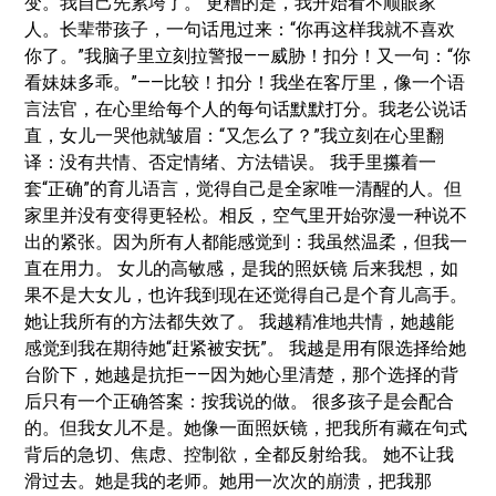
变。我自己先累垮了。 更糟的是，我开始看不顺眼家
人。长辈带孩子，一句话甩过来：“你再这样我就不喜欢
你了。”我脑子里立刻拉警报——威胁！扣分！又一句：“你
看妹妹多乖。”——比较！扣分！我坐在客厅里，像一个语
言法官，在心里给每个人的每句话默默打分。我老公说话
直，女儿一哭他就皱眉：“又怎么了？”我立刻在心里翻
译：没有共情、否定情绪、方法错误。 我手里攥着一
套“正确”的育儿语言，觉得自己是全家唯一清醒的人。但
家里并没有变得更轻松。相反，空气里开始弥漫一种说不
出的紧张。因为所有人都能感觉到：我虽然温柔，但我一
直在用力。 女儿的高敏感，是我的照妖镜 后来我想，如
果不是大女儿，也许我到现在还觉得自己是个育儿高手。
她让我所有的方法都失效了。 我越精准地共情，她越能
感觉到我在期待她“赶紧被安抚”。 我越是用有限选择给她
台阶下，她越是抗拒——因为她心里清楚，那个选择的背
后只有一个正确答案：按我说的做。 很多孩子是会配合
的。但我女儿不是。她像一面照妖镜，把我所有藏在句式
背后的急切、焦虑、控制欲，全都反射给我。 她不让我
滑过去。她是我的老师。她用一次次的崩溃，把我那