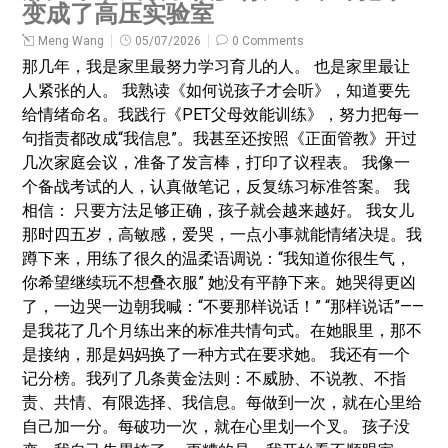
变成了高压实验室
Meng Wang
05/07/2026
0 Comments
那几年，我是家里最努力学习育儿的人。 也是家里最让
人紧张的人。 我熟读《如何说孩子才会听》，知道要先
给情绪命名。我践行《PET父母效能训练》，努力把每一
句指责都改成“我信息”。我甚至还按照《正面管教》开过
几次家庭会议，准备了发言棒，打印了议程表。 我像一
个备战考试的人，认真做笔记，反复练习标准答案。 我
相信： 只要方法足够正确，孩子就会越来越好。 我女儿
那时四五岁，高敏感，爱哭，一点小事就能情绪决堤。我
蹲下来，用练了很久的温柔语调说：“我知道你很生气，
你希望继续玩不想叠衣服” 她没有平静下来。她哭得更凶
了，一边哭一边朝我喊：“不要那样说话！” “那样说话”——
是我花了几个月练出来的标准共情句式。在她眼里，那不
是接纳，那是妈妈换了一种方式在要求她。 我还有一个
记分榜。我列了几条黄金法则：不威胁、不说教、不指
责、共情、有限选择、我信息。每做到一次，就在心里给
自己加一分。每破功一次，就在心里划一个叉。 孩子没