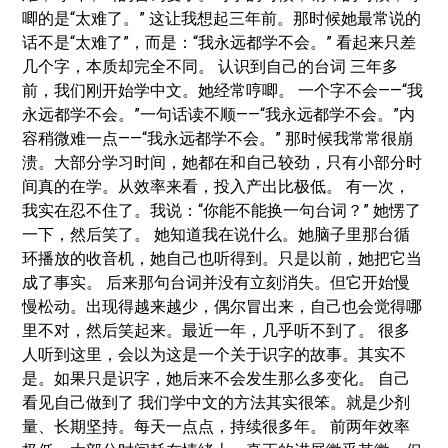
唧的是“太难了。” 这让我想起三年前。那时候她最常说的
话不是“太难了”，而是：“我永远都学不会。” 看起来只差
几个字，本质却完全不同。 认识到自己的台词 三年多
前，我们刚开始学中文。她经常哼唧。 一个字不会——“我
永远都学不会。”一句话读不顺——“我永远都学不会。”内
容稍微难一点——“我永远都学不会。” 那时候我常常很崩
溃。大部分学习时间，她都在和自己较劲，只有小部分时
间真的在学。从效率来看，投入产出比极低。 有一次，
我实在忍不住了。我说：“你能不能换一句台词？” 她愣了
一下，然后笑了。 她知道我在说什么。她脑子里那台循
环播放的收音机，她自己也听得到。只是以前，她把它当
成了事实。 后来那句台词并没有立刻消失。但它开始慢
慢松动。出现得越来越少，偶尔冒出来，自己也会觉得哪
里不对，然后笑起来。最近一年，几乎听不到了。 很多
人听到这里，会以为这是一个关于识字的故事。其实不
是。如果只是识字，她后来不会发生那么多变化。 自己
看见自己做到了 我们学中文的方法其实很笨。就是少剂
量、长期坚持。每天一点点，持续很多年。 前两年效率