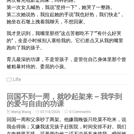
两次看完电影走回家，同样的路。
第一次女儿喊热，我说“坚持一下”，她哭了一整路。
第二次她说热，我拉起她的手说“我也好热，我们快走”，
她坐在石墩上拽着我聊天，不想回家。
我才意识到，我嘴里那些“这点苦都吃不了”“有什么好哭
的”，全是小时候别人塞给我的。它们差点又从我的嘴里
跑向了我的孩子。
育儿最深的功课，不是管孩子，是管住自己身体里那个曾
被粗暴对待的、委屈的小孩。
Life
回国不到一周，就吵起架来 – 我学到
的爱与自由的功课
Meng Wang
07/10/2026
0 Comments
回国一周和父亲吵了两架。他嫌我晚饭只吃菜不吃米，说
我会得病；又嫌我送完孩子赶医院，时间安排不好。我们
在电梯里互吼。可暴雨中他二话不说开车来接我，瞬间被