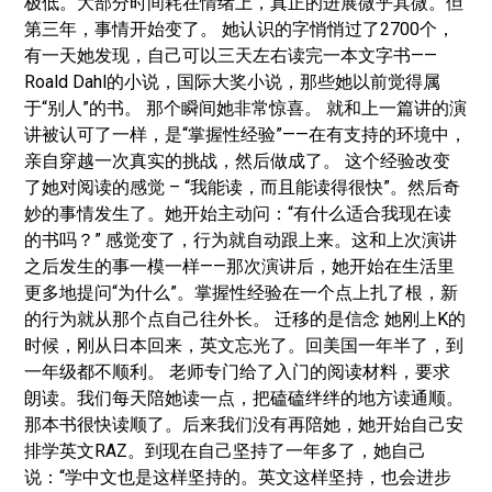
极低。大部分时间耗在情绪上，真正的进展微乎其微。但
第三年，事情开始变了。 她认识的字悄悄过了2700个，
有一天她发现，自己可以三天左右读完一本文字书——
Roald Dahl的小说，国际大奖小说，那些她以前觉得属
于“别人”的书。 那个瞬间她非常惊喜。 就和上一篇讲的演
讲被认可了一样，是“掌握性经验”——在有支持的环境中，
亲自穿越一次真实的挑战，然后做成了。 这个经验改变
了她对阅读的感觉 – “我能读，而且能读得很快”。然后奇
妙的事情发生了。她开始主动问：“有什么适合我现在读
的书吗？” 感觉变了，行为就自动跟上来。这和上次演讲
之后发生的事一模一样——那次演讲后，她开始在生活里
更多地提问“为什么”。掌握性经验在一个点上扎了根，新
的行为就从那个点自己往外长。 迁移的是信念 她刚上K的
时候，刚从日本回来，英文忘光了。回美国一年半了，到
一年级都不顺利。 老师专门给了入门的阅读材料，要求
朗读。我们每天陪她读一点，把磕磕绊绊的地方读通顺。
那本书很快读顺了。后来我们没有再陪她，她开始自己安
排学英文RAZ。到现在自己坚持了一年多了，她自己
说：“学中文也是这样坚持的。英文这样坚持，也会进步