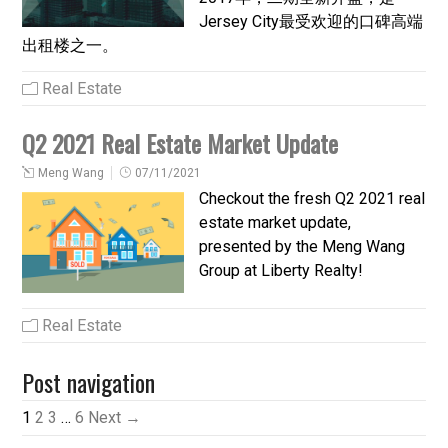
Jersey City最受欢迎的口碑高端
出租楼之一。
Real Estate
Q2 2021 Real Estate Market Update
Meng Wang
07/11/2021
Checkout the fresh Q2 2021 real
estate market update,
presented by the Meng Wang
Group at Liberty Realty!
Real Estate
Post navigation
1
2
3
…
6
Next →