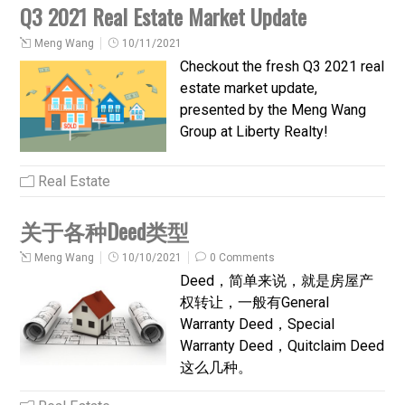
Q3 2021 Real Estate Market Update
Meng Wang
10/11/2021
Checkout the fresh Q3 2021 real
estate market update,
presented by the Meng Wang
Group at Liberty Realty!
Real Estate
关于各种Deed类型
Meng Wang
10/10/2021
0 Comments
Deed，简单来说，就是房屋产
权转让，一般有General
Warranty Deed，Special
Warranty Deed，Quitclaim Deed
这么几种。