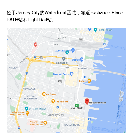
位于Jersey City的Waterfront区域，靠近Exchange Place
PATH站和Light Rail站。