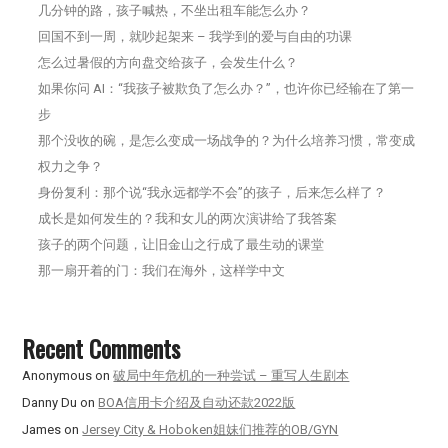
几分钟的路，孩子喊热，不坐出租车能怎么办？
回国不到一周，就吵起架来 – 我学到的爱与自由的功课
怎么过暑假的方向盘交给孩子，会发生什么？
如果你问 AI：“我孩子被欺负了怎么办？”，也许你已经输在了第一
步
那个没收的碗，是怎么变成一场战争的？为什么培养习惯，常变成
权力之争？
身份复利：那个说“我永远都学不会”的孩子，后来怎么样了？
成长是如何发生的？我和女儿的两次演讲给了我答案
孩子的两个问题，让旧金山之行成了最生动的课堂
那一扇开着的门：我们在海外，这样学中文
Recent Comments
Anonymous
on
破局中年危机的一种尝试 – 重写人生剧本
Danny Du
on
BOA信用卡介绍及自动还款2022版
James
on
Jersey City & Hoboken姐妹们推荐的OB/GYN