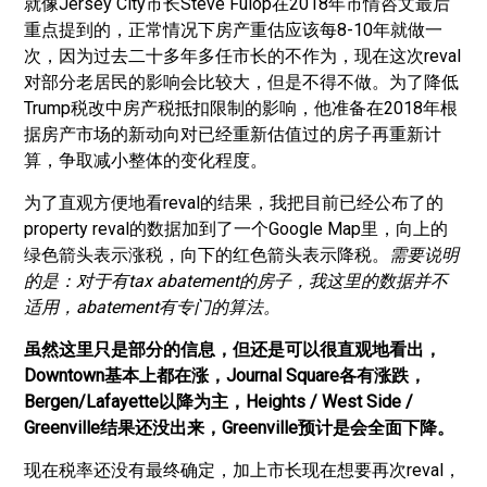
就像Jersey City市长Steve Fulop在2018年市情咨文最后
重点提到的，正常情况下房产重估应该每8-10年就做一
次，因为过去二十多年多任市长的不作为，现在这次reval
对部分老居民的影响会比较大，但是不得不做。为了降低
Trump税改中房产税抵扣限制的影响，他准备在2018年根
据房产市场的新动向对已经重新估值过的房子再重新计
算，争取减小整体的变化程度。
为了直观方便地看reval的结果，我把目前已经公布了的
property reval的数据加到了一个Google Map里，向上的
绿色箭头表示涨税，向下的红色箭头表示降税。
需要说明
的是：对于有tax abatement的房子，我这里的数据并不
适用，abatement有专门的算法。
虽然这里只是部分的信息，但还是可以很直观地看出，
Downtown基本上都在涨，Journal Square各有涨跌，
Bergen/Lafayette以降为主，Heights / West Side /
Greenville结果还没出来，Greenville预计是会全面下降。
现在税率还没有最终确定，加上市长现在想要再次reval，