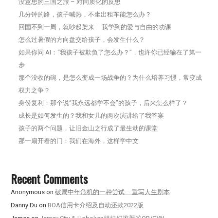
没意思的三国之旅 – 对同质化的反思
几分钟的路，孩子喊热，不坐出租车能怎么办？
回国不到一周，就吵起架来 – 我学到的爱与自由的功课
怎么过暑假的方向盘交给孩子，会发生什么？
如果你问 AI：“我孩子被欺负了怎么办？”，也许你已经输在了第一
步
那个没收的碗，是怎么变成一场战争的？为什么培养习惯，常变成
权力之争？
身份复利：那个说“我永远都学不会”的孩子，后来怎么样了？
成长是如何发生的？我和女儿的两次演讲给了我答案
孩子的两个问题，让旧金山之行成了最生动的课堂
那一扇开着的门：我们在海外，这样学中文
Recent Comments
Anonymous
on
破局中年危机的一种尝试 – 重写人生剧本
Danny Du
on
BOA信用卡介绍及自动还款2022版