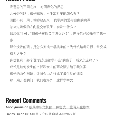
没意思的三国之旅 – 对同质化的反思
几分钟的路，孩子喊热，不坐出租车能怎么办？
回国不到一周，就吵起架来 – 我学到的爱与自由的功课
怎么过暑假的方向盘交给孩子，会发生什么？
如果你问 AI：“我孩子被欺负了怎么办？”，也许你已经输在了第一
步
那个没收的碗，是怎么变成一场战争的？为什么培养习惯，常变成
权力之争？
身份复利：那个说“我永远都学不会”的孩子，后来怎么样了？
成长是如何发生的？我和女儿的两次演讲给了我答案
孩子的两个问题，让旧金山之行成了最生动的课堂
那一扇开着的门：我们在海外，这样学中文
Recent Comments
Anonymous
on
破局中年危机的一种尝试 – 重写人生剧本
Danny Du
on
BOA信用卡介绍及自动还款2022版