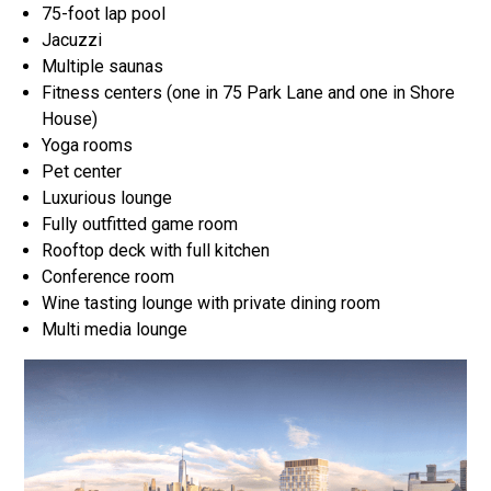
75-foot lap pool
Jacuzzi
Multiple saunas
Fitness centers (one in 75 Park Lane and one in Shore
House)
Yoga rooms
Pet center
Luxurious lounge
Fully outfitted game room
Rooftop deck with full kitchen
Conference room
Wine tasting lounge with private dining room
Multi media lounge