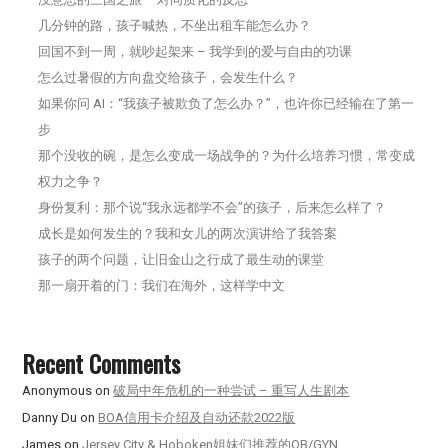
几分钟的路，孩子喊热，不坐出租车能怎么办？
回国不到一周，就吵起架来 – 我学到的爱与自由的功课
怎么过暑假的方向盘交给孩子，会发生什么？
如果你问 AI：“我孩子被欺负了怎么办？”，也许你已经输在了第一
步
那个没收的碗，是怎么变成一场战争的？为什么培养习惯，常变成
权力之争？
身份复利：那个说“我永远都学不会”的孩子，后来怎么样了？
成长是如何发生的？我和女儿的两次演讲给了我答案
孩子的两个问题，让旧金山之行成了最生动的课堂
那一扇开着的门：我们在海外，这样学中文
Recent Comments
Anonymous
on
破局中年危机的一种尝试 – 重写人生剧本
Danny Du
on
BOA信用卡介绍及自动还款2022版
James
on
Jersey City & Hoboken姐妹们推荐的OB/GYN