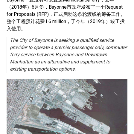
（2018年）6月份，Bayonne市政府发布了一个Request
for Proposals (RFP)，正式启动这条轮渡线的筹备工作。
整个工程预计花费1.6 million，于今年（2019年）竣工投
入使用。
The City of Bayonne is seeking a qualified service
provider to operate a premier passenger only, commuter
ferry service between Bayonne and Downtown
Manhattan as an alternative and supplement to
existing transportation options.