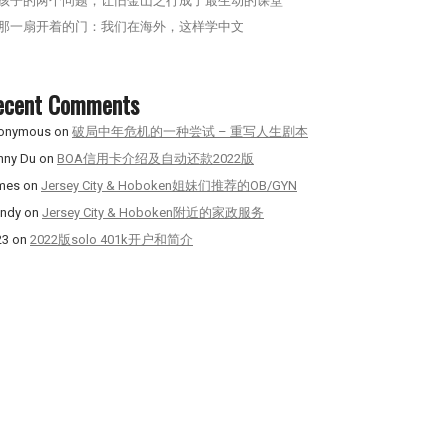
孩子的两个问题，让旧金山之行成了最生动的课堂
那一扇开着的门：我们在海外，这样学中文
ecent Comments
onymous
on
破局中年危机的一种尝试 – 重写人生剧本
nny Du
on
BOA信用卡介绍及自动还款2022版
mes
on
Jersey City & Hoboken姐妹们推荐的OB/GYN
ndy
on
Jersey City & Hoboken附近的家政服务
23
on
2022版solo 401k开户和简介