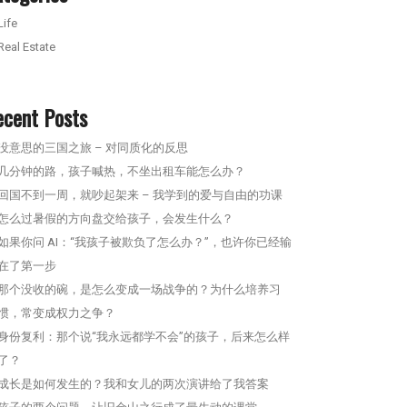
Life
Real Estate
ecent Posts
没意思的三国之旅 – 对同质化的反思
几分钟的路，孩子喊热，不坐出租车能怎么办？
回国不到一周，就吵起架来 – 我学到的爱与自由的功课
怎么过暑假的方向盘交给孩子，会发生什么？
如果你问 AI：“我孩子被欺负了怎么办？”，也许你已经输
在了第一步
那个没收的碗，是怎么变成一场战争的？为什么培养习
惯，常变成权力之争？
身份复利：那个说“我永远都学不会”的孩子，后来怎么样
了？
成长是如何发生的？我和女儿的两次演讲给了我答案