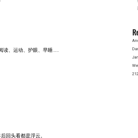
R
An
Da
阅读、运动、护眼、早睡……
Ja
We
21
年后回头看都是浮云。