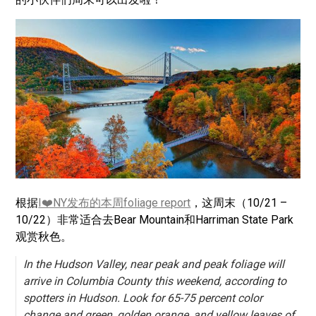
根据
I❤️NY发布的本周foliage report
，这周末（10/21 –
10/22）非常适合去Bear Mountain和Harriman State Park
观赏秋色。
In the Hudson Valley, near peak and peak foliage will
arrive in Columbia County this weekend, according to
spotters in Hudson. Look for 65-75 percent color
change and green, golden orange, and yellow leaves of