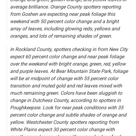
average brilliance. Orange County spotters reporting
from Goshen are expecting near peak foliage this
weekend with 50 percent color change and a bright
array of leaves, including glowing reds, yellows and
oranges, and lots of remaining shades of green.
In Rockland County, spotters checking in from New City
expect 60 percent color change and near peak foliage
over the weekend with bright orange, green, red, yellow
and purple leaves. At Bear Mountain State Park, foliage
will be at midpoint of change with 55 percent color
transition and muted gold and red leaves mixed with
much remaining green. Colors have been sluggish to
change in Dutchess County, according to spotters in
Poughkeepsie. Look for near peak conditions with 35
percent color change and subtle shades of orange and
yellow. Westchester County spotters reporting from
White Plains expect 30 percent color change with