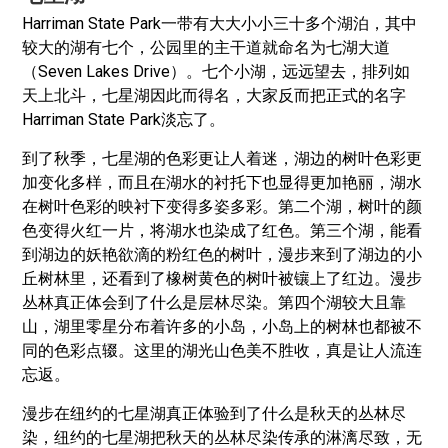
Harriman State Park一带有大大小小三十多个湖泊，其中
较大的湖有七个，公园里的主干道就命名为七湖大道
（Seven Lakes Drive）。七个小湖，远远望去，排列如
天上北斗，七星湖因此而得名，大家反而把正式的名字
Harriman State Park淡忘了。
到了秋季，七星湖的色彩更让人着迷，湖边的树叶色彩更
加变化多样，而且在湖水的衬托下也显得更加艳丽，湖水
在树叶色彩的映衬下变得多姿多彩。第二个湖，树叶的颜
色变得火红一片，将湖水也染成了红色。第三个湖，能看
到湖边的妖艳欲滴的粉红色的树叶，漫步来到了湖边的小
丘树林里，还看到了橡树黄色的树叶被镶上了红边。漫步
丛林真正体会到了什么是层林尽染。第四个湖较大且靠
山，湖里零星分布着许多的小岛，小岛上的树林也都被不
同的色彩点辍。这里的湖光山色美不胜收，真是让人流连
忘返。
漫步在纽约的七星湖真正体验到了什么是秋天的丛林尽
染，纽约的七星湖把秋天的丛林尽染传承的淋漓尽致，无