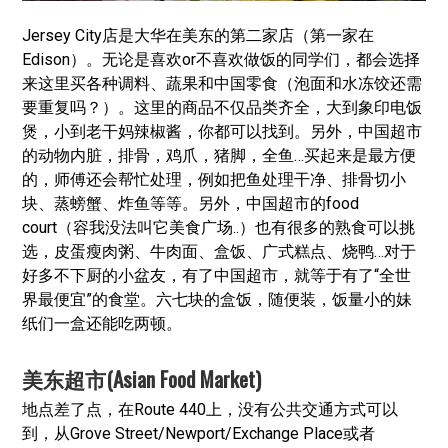
Jersey City店是大华在美东的第二家店（第一家在
Edison）。无论是喜欢or不喜欢做饭的同学们，都会选择
来这里买各种调料、蔬果和中国零食（泡面和水冻饺还需
要重复吗？）。这里的商品不仅品类齐全，大到象印电饭
煲，小到老干妈辣椒酱，你都可以找到。另外，中国超市
的动物内脏，排骨，鸡爪，猪脚，全鱼…买起来是最方便
的，师傅还会帮忙处理，例如把鱼处理干净、排骨切小
块、蒸螃蟹、炸鱼等等。另外，中国超市的food
court（容我没法叫它美食广场..）也有很多的熟食可以挑
选，皮蛋瘦肉粥、牛肉面、盒饭、广式糕点、烧鸭…对于
好多不下厨的小盆友，有了中国超市，就等于有了“全世
界最便宜”的食堂。六七块的盒饭，随便装，饭量小的妹
纸们一盒还能吃两顿。
美东超市(Asian Food Market)
地点差了点，在Route 440上，没有公共交通方式可以
到，从Grove Street/Newport/Exchange Place或者