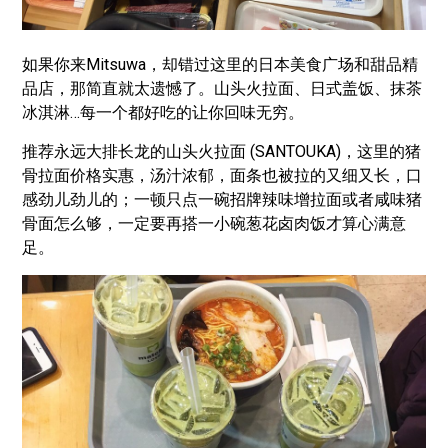
如果你来Mitsuwa，却错过这里的日本美食广场和甜品精
品店，那简直就太遗憾了。山头火拉面、日式盖饭、抹茶
冰淇淋…每一个都好吃的让你回味无穷。
推荐永远大排长龙的山头火拉面 (SANTOUKA)，这里的猪
骨拉面价格实惠，汤汁浓郁，面条也被拉的又细又长，口
感劲儿劲儿的；一顿只点一碗招牌辣味增拉面或者咸味猪
骨面怎么够，一定要再搭一小碗葱花卤肉饭才算心满意
足。