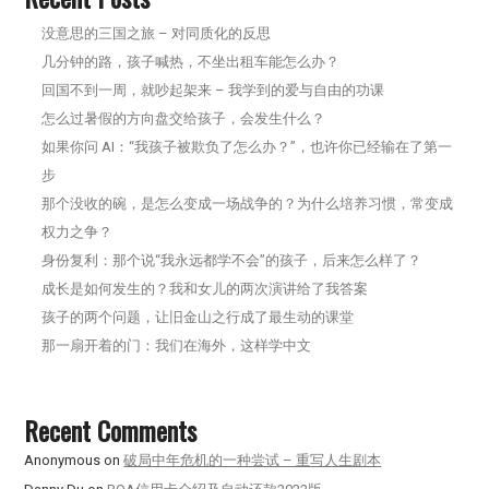
没意思的三国之旅 – 对同质化的反思
几分钟的路，孩子喊热，不坐出租车能怎么办？
回国不到一周，就吵起架来 – 我学到的爱与自由的功课
怎么过暑假的方向盘交给孩子，会发生什么？
如果你问 AI：“我孩子被欺负了怎么办？”，也许你已经输在了第一
步
那个没收的碗，是怎么变成一场战争的？为什么培养习惯，常变成
权力之争？
身份复利：那个说“我永远都学不会”的孩子，后来怎么样了？
成长是如何发生的？我和女儿的两次演讲给了我答案
孩子的两个问题，让旧金山之行成了最生动的课堂
那一扇开着的门：我们在海外，这样学中文
Recent Comments
Anonymous
on
破局中年危机的一种尝试 – 重写人生剧本