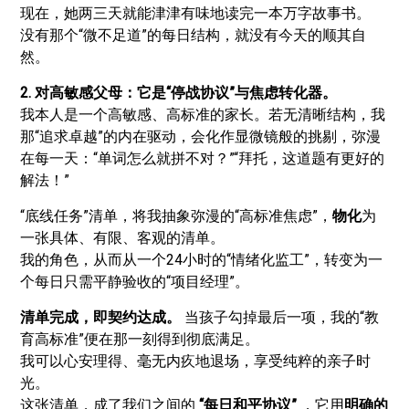
现在，她两三天就能津津有味地读完一本万字故事书。
没有那个“微不足道”的每日结构，就没有今天的顺其自
然。
2. 对高敏感父母：它是“停战协议”与焦虑转化器。
我本人是一个高敏感、高标准的家长。若无清晰结构，我
那“追求卓越”的内在驱动，会化作显微镜般的挑剔，弥漫
在每一天：“单词怎么就拼不对？”“拜托，这道题有更好的
解法！”
“底线任务”清单，将我抽象弥漫的“高标准焦虑”，
物化
为
一张具体、有限、客观的清单。
我的角色，从而从一个24小时的“情绪化监工”，转变为一
个每日只需平静验收的“项目经理”。
清单完成，即契约达成。
当孩子勾掉最后一项，我的“教
育高标准”便在那一刻得到彻底满足。
我可以心安理得、毫无内疚地退场，享受纯粹的亲子时
光。
这张清单，成了我们之间的
“每日和平协议”
，它用
明确的