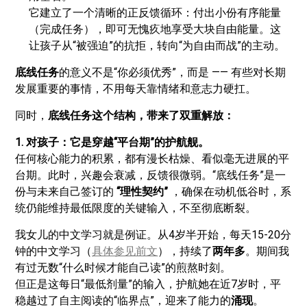
它建立了一个清晰的正反馈循环：付出小份有序能量
（完成任务），即可无愧疚地享受大块自由能量。这
让孩子从“被强迫”的抗拒，转向“为自由而战”的主动。
底线任务
的意义不是“你必须优秀”，而是 —— 有些对长期
发展重要的事情，不用每天靠情绪和意志力硬扛。
同时，
底线任务这个结构，带来了双重解放：
1. 对孩子：它是穿越“平台期”的护航舰。
任何核心能力的积累，都有漫长枯燥、看似毫无进展的平
台期。此时，兴趣会衰减，反馈很微弱。“底线任务”是一
份与未来自己签订的
“理性契约”
，确保在动机低谷时，系
统仍能维持最低限度的关键输入，不至彻底断裂。
我女儿的中文学习就是例证。从4岁半开始，每天15-20分
钟的中文学习（
具体参见前文
），持续了
两年多
。期间我
有过无数“什么时候才能自己读”的煎熬时刻。
但正是这每日“最低剂量”的输入，护航她在近7岁时，平
稳越过了自主阅读的“临界点”，迎来了能力的
涌现
。