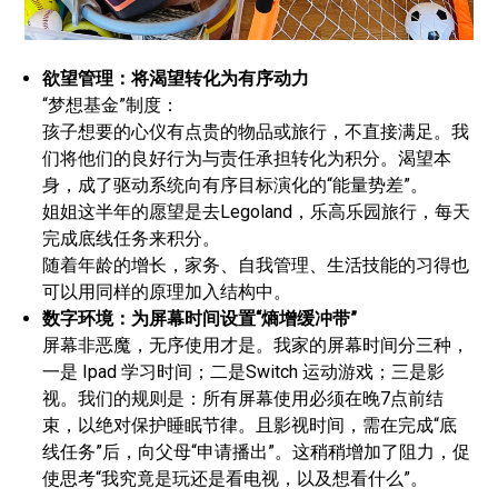
欲望管理：将渴望转化为有序动力
“梦想基金”制度：
孩子想要的心仪有点贵的物品或旅行，不直接满足。我
们将他们的良好行为与责任承担转化为积分。渴望本
身，成了驱动系统向有序目标演化的“能量势差”。
姐姐这半年的愿望是去Legoland，乐高乐园旅行，每天
完成底线任务来积分。
随着年龄的增长，家务、自我管理、生活技能的习得也
可以用同样的原理加入结构中。
数字环境：为屏幕时间设置“熵增缓冲带”
屏幕非恶魔，无序使用才是。我家的屏幕时间分三种，
一是 Ipad 学习时间；二是Switch 运动游戏；三是影
视。我们的规则是：所有屏幕使用必须在晚7点前结
束，以绝对保护睡眠节律。且影视时间，需在完成“底
线任务”后，向父母“申请播出”。这稍稍增加了阻力，促
使思考“我究竟是玩还是看电视，以及想看什么”。