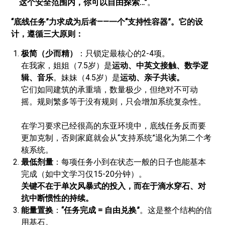
这个安全范围内，你可以自由探索…”
。
“底线任务”力求成为后者——一个“支持性容器”。它的设
计，遵循三大原则：
极简（少而精）
：只锁定最核心的2-4项。
在我家，姐姐（7.5岁）是
运动、中英文接触、数学逻
辑、音乐
。妹妹（4.5岁）是
运动、亲子共读。
它们如同建筑的承重墙，数量极少，但绝对不可动
摇。规则繁多等于没有规则，只会增加系统复杂性。
在学习要求已经很高的东亚环境中，底线任务反而要
更加克制，否则家庭就会从“支持系统”退化为第二个考
核系统。
最低剂量
：每项任务小到在状态一般的日子也能基本
完成（如中文学习仅15-20分钟）。
关键不在于单次风暴式的投入，而在于滴水穿石、对
抗中断惯性的持续。
能量置换
：
“任务完成 = 自由兑换”
。这是整个结构的信
用基石。