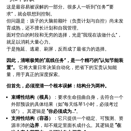
这是最容易被误解的一部分。很多人一听到“任务”“要
求”，就会联想到控制。
但问题是：孩子的大脑前额叶（负责计划与自控）尚未发
育成熟，还不擅长计划和自我管理。
面对空白的时段和无穷的选择，光是“我现在该做什么”，
就足以消耗大量心力。
于是拖延、逃避、刷屏，反而成了最省力的选择。
因此，清晰极简的“底线任务”，是一个精巧的“认知节能装
置”。
它将大量日常决策自动化，把省下的宝贵认知能
量，用于真正的深度探索。
但首先，必须澄清一个根本误解：结构分为两种。
束缚性结构（模具）
：要求生命扭曲自身，去符合一个
外部预设的具体结果（如“每天练琴1小时，必须考过
级”）。其逻辑是
“你必须成为…”
。
支持性结构（容器）
：它只提供一个稳定、可预测、资
源丰沛的
边界
，却不规定里面长成什么。其逻辑是
“在