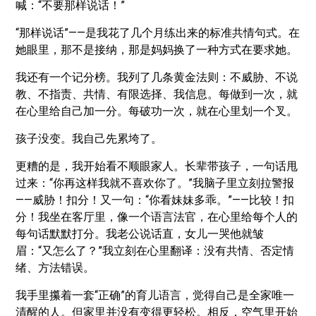
喊：“不要那样说话！”
“那样说话”——是我花了几个月练出来的标准共情句式。在
她眼里，那不是接纳，那是妈妈换了一种方式在要求她。
我还有一个记分榜。我列了几条黄金法则：不威胁、不说
教、不指责、共情、有限选择、我信息。每做到一次，就
在心里给自己加一分。每破功一次，就在心里划一个叉。
孩子没变。我自己先累垮了。
更糟的是，我开始看不顺眼家人。长辈带孩子，一句话甩
过来：“你再这样我就不喜欢你了。”我脑子里立刻拉警报
——威胁！扣分！又一句：“你看妹妹多乖。”——比较！扣
分！我坐在客厅里，像一个语言法官，在心里给每个人的
每句话默默打分。我老公说话直，女儿一哭他就皱
眉：“又怎么了？”我立刻在心里翻译：没有共情、否定情
绪、方法错误。
我手里攥着一套“正确”的育儿语言，觉得自己是全家唯一
清醒的人。但家里并没有变得更轻松。相反，空气里开始